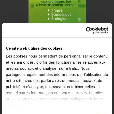
Les avantages de l'éco-nettoyage Bardahl
Souhaitant respecter les dernières tendances
Ce site web utilise des cookies.
technologiques et désireux d’être plus soucieux de
Les cookies nous permettent de personnaliser le contenu
l’environnement, l’atelier de Alsace Moteurs Diffusion a
et les annonces, d'offrir des fonctionnalités relatives aux
opté pour une solution propre et efficace de nettoyer les
médias sociaux et d'analyser notre trafic. Nous
éléments moteurs mentionnés plus haut plutôt que de les
partageons également des informations sur l'utilisation de
remplacer. Cette méthode nous permet de donner une
notre site avec nos partenaires de médias sociaux, de
seconde vie à des pièces, auparavant, inutilisables, et ce,
publicité et d'analyse, qui peuvent combiner celles-ci
avec d'autres informations que vous leur avez fournies
à moindre coût tout en respectant notre environnement.
ou qu'ils ont collectées lors de votre utilisation de leurs
Ainsi, plutôt que de remplacer les pièces de votre
services.
véhicule, celui-ci vous sera rendu avec ses pièces
Sélection