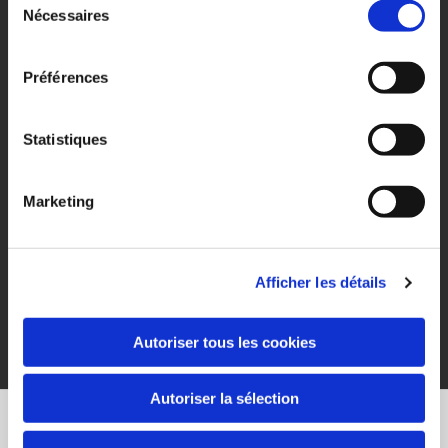
Nécessaires
d’origine dans un état optimal.
du
consentement
En résumé, l’éco-nettoyage Bardahl a trois principaux
Préférences
avantages :
Propre ;
Statistiques
Économique ;
Écologique.
Marketing
Afficher les détails
Autoriser tous les cookies
Autoriser la sélection
Appelez-nous